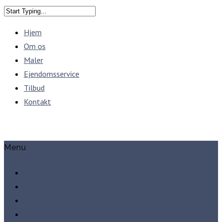
Hjem
Om os
Maler
Ejendomsservice
Tilbud
Kontakt
Menu
Ejendomsservice
Kontakt
Maler
Om Os